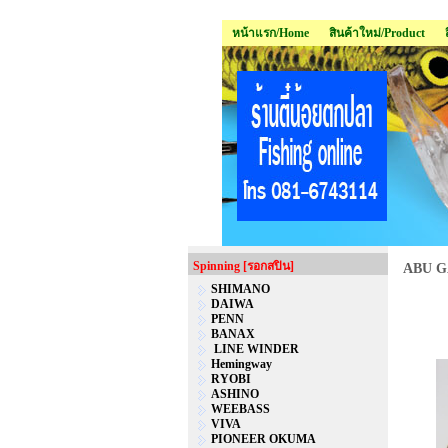
หน้าแรก/Home
สินค้าใหม่/Product
Spinning [รอกสปิน]
ABU G
SHIMANO
DAIWA
PENN
BANAX
LINE WINDER
Hemingway
RYOBI
ASHINO
WEEBASS
VIVA
PIONEER OKUMA