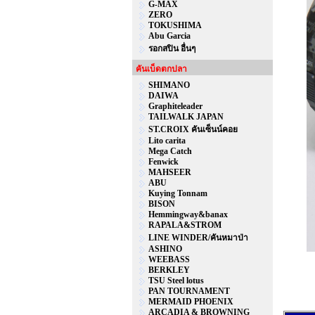
G-MAX
ZERO
TOKUSHIMA
Abu Garcia
รอกสปิน อื่นๆ
คันเบ็ดตกปลา
SHIMANO
DAIWA
Graphiteleader
TAILWALK JAPAN
ST.CROIX คันเซ็นน์คอย
Lito carita
Mega Catch
Fenwick
MAHSEER
ABU
Kuying Tonnam
BISON
Hemmingway&banax
RAPALA&STROM
LINE WINDER/คันหมาป่า
ASHINO
WEEBASS
BERKLEY
TSU Steel lotus
PAN TOURNAMENT
MERMAID PHOENIX
ARCADIA & BROWNING