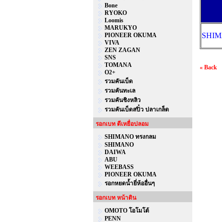
Bone
RYOKO
Loomis
MARUKYO
SHIM
PIONEER OKUMA
VIVA
ZEN ZAGAN
SNS
TOMANA
« Back
O2+
รวมคันเบ็ด
รวมคันทะเล
รวมคันชิงหลิว
รวมคันเบ็ดสปิ๋ว ปลาเกล็ด
รอกเบท ตีเหยื่อปลอม
SHIMANO ทรงกลม
SHIMANO
DAIWA
ABU
WEEBASS
PIONEER OKUMA
รอกหยดน้ำยี่ห้ออื่นๆ
รอกเบท หน้าดิน
OMOTO โอโมโต้
PENN