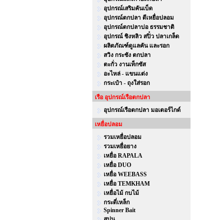
อุปกรณ์เสริมคันเบ็ด
อุปกรณ์ตกปลา ตีเหยื่อปลอม
อุปกรณ์ตกปลาบ่อ ธรรมชาติ
อุปกรณ์ ชิงหลิว สปิ๋ว ปลาเกล็ด
ผลิตภัณฑ์ดูแลคัน และรอก
สวิง กระชัง ตกปลา
ตะกั่ว งานเท็กซัส
อะไหล่ - แขนแต่ง
กระเป๋า - ถุงใส่รอก
เรือ อุปกรณ์เรือตกปลา
อุปกรณ์เรือตกปลา มอเตอร์ไกด์
เหยื่อปลอม
รวมเหยื่อปลอม
รวมเหยื่อยาง
เหยื่อ RAPALA
เหยื่อ DUO
เหยื่อ WEEBASS
เหยื่อ TEMKHAM
เหยื่อไม้ กบไม้
กระดี่เหล็ก
Spinner Bait
สปูน