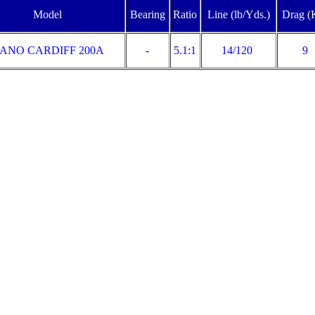
Model
Bearing
Ratio
Line (lb/Yds.)
Drag (
ANO CARDIFF 200A
-
5.1:1
14/120
9