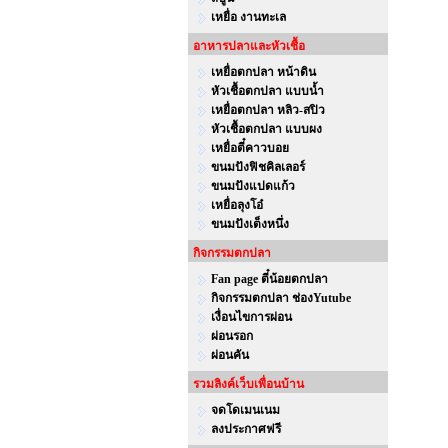
เหยื่อ งานทะเล
อาหารปลาและหัวเชื้อ
เหยื่อตกปลา หน้าดิน
หัวเชื้อตกปลา แบบน้ำ
เหยื่อตกปลา หลิว-สปิว
หัวเชื้อตกปลา แบบผง
เหยื่อตี๋คาวบอย
ขนมปังฟิชคิลเลอร์
ขนมปังแปดแก้ว
เหยื่อลุงโอ๋
ขนมปังเต็งหนึ่ง
กิจกรรมตกปลา
Fan page ตี๋น้อยตกปลา
กิจกรรมตกปลา ช่องYutube
เงื่อนไขการผ่อน
ผ่อนรอก
ผ่อนคัน
รวมลิงค์เว็บเพื่อนบ้าน
จดโดเมนเนม
ลงประกาศฟรี