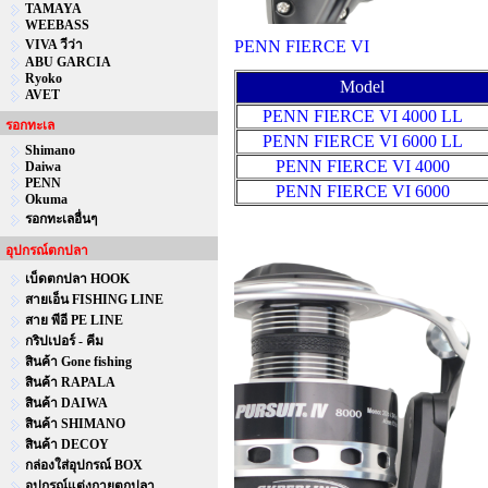
TAMAYA
WEEBASS
VIVA วีว่า
PENN FIERCE VI
ABU GARCIA
Ryoko
Model
AVET
PENN FIERCE VI 4000 LL
รอกทะเล
PENN FIERCE VI 6000 LL
Shimano
PENN FIERCE VI 4000
Daiwa
PENN
PENN FIERCE VI 6000
Okuma
รอกทะเลอื่นๆ
อุปกรณ์ตกปลา
เบ็ดตกปลา HOOK
สายเอ็น FISHING LINE
สาย พีอี PE LINE
กริปเปอร์ - คีม
สินค้า Gone fishing
สินค้า RAPALA
สินค้า DAIWA
สินค้า SHIMANO
สินค้า DECOY
กล่องใส่อุปกรณ์ BOX
อุปกรณ์แต่งกายตกปลา