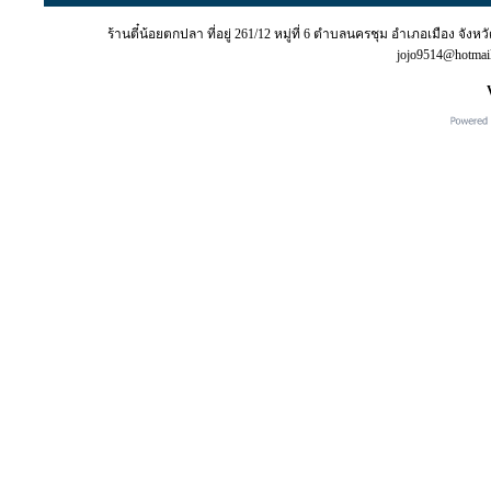
ร้านตี๋น้อยตกปลา ที่อยู่ 261/12 หมู่ที่ 6 ตำบลนครชุม อำเภอเมือง จั
jojo9514@hotma