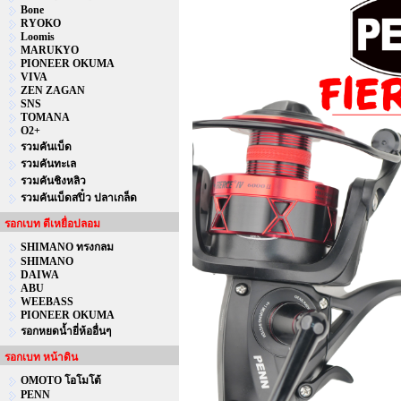
Bone
RYOKO
Loomis
MARUKYO
PIONEER OKUMA
VIVA
ZEN ZAGAN
SNS
TOMANA
O2+
รวมคันเบ็ด
รวมคันทะเล
รวมคันชิงหลิว
รวมคันเบ็ดสปิ๋ว ปลาเกล็ด
รอกเบท ตีเหยื่อปลอม
SHIMANO ทรงกลม
SHIMANO
DAIWA
ABU
WEEBASS
PIONEER OKUMA
รอกหยดน้ำยี่ห้ออื่นๆ
รอกเบท หน้าดิน
OMOTO โอโมโต้
PENN