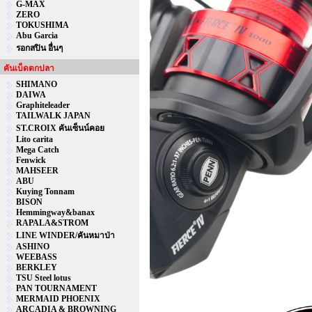
G-MAX
ZERO
TOKUSHIMA
Abu Garcia
รอกสปิน อื่นๆ
คันเบ็ดตกปลา
SHIMANO
DAIWA
Graphiteleader
TAILWALK JAPAN
ST.CROIX คันเซ็นน์คอย
Lito carita
Mega Catch
Fenwick
MAHSEER
ABU
Kuying Tonnam
BISON
Hemmingway&banax
RAPALA&STROM
LINE WINDER/คันหมาป่า
ASHINO
WEEBASS
BERKLEY
TSU Steel lotus
PAN TOURNAMENT
MERMAID PHOENIX
ARCADIA & BROWNING