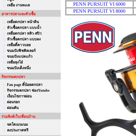
PENN PURSUIT VI 6000
เหยื่อ งานทะเล
PENN PURSUIT VI 8000
อาหารปลาและหัวเชื้อ
เหยื่อตกปลา หน้าดิน
หัวเชื้อตกปลา แบบน้ำ
เหยื่อตกปลา หลิว-สปิว
หัวเชื้อตกปลา แบบผง
เหยื่อตี๋คาวบอย
ขนมปังฟิชคิลเลอร์
ขนมปังแปดแก้ว
เหยื่อลุงโอ๋
ขนมปังเต็งหนึ่ง
กิจกรรมตกปลา
Fan page ตี๋น้อยตกปลา
กิจกรรมตกปลา ช่องYutube
เงื่อนไขการผ่อน
ผ่อนรอก
ผ่อนคัน
รวมลิงค์เว็บเพื่อนบ้าน
จดโดเมนเนม
ลงประกาศฟรี