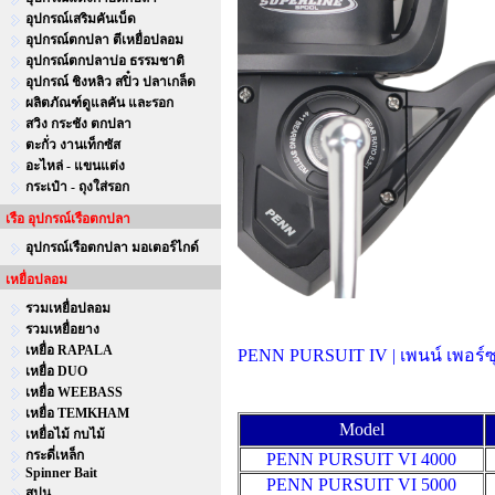
อุปกรณ์เสริมคันเบ็ด
อุปกรณ์ตกปลา ตีเหยื่อปลอม
อุปกรณ์ตกปลาบ่อ ธรรมชาติ
อุปกรณ์ ชิงหลิว สปิ๋ว ปลาเกล็ด
ผลิตภัณฑ์ดูแลคัน และรอก
สวิง กระชัง ตกปลา
ตะกั่ว งานเท็กซัส
อะไหล่ - แขนแต่ง
กระเป๋า - ถุงใส่รอก
เรือ อุปกรณ์เรือตกปลา
อุปกรณ์เรือตกปลา มอเตอร์ไกด์
เหยื่อปลอม
รวมเหยื่อปลอม
รวมเหยื่อยาง
เหยื่อ RAPALA
PENN PURSUIT IV | เพนน์ เพอร์ซุส 
เหยื่อ DUO
เหยื่อ WEEBASS
เหยื่อ TEMKHAM
Model
เหยื่อไม้ กบไม้
กระดี่เหล็ก
PENN PURSUIT VI 4000
Spinner Bait
PENN PURSUIT VI 5000
สปูน