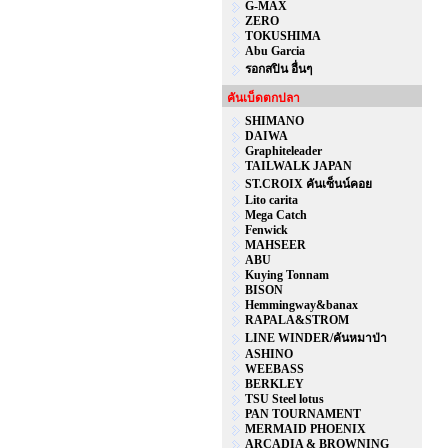
G-MAX
ZERO
TOKUSHIMA
Abu Garcia
รอกสปิน อื่นๆ
คันเบ็ดตกปลา
SHIMANO
DAIWA
Graphiteleader
TAILWALK JAPAN
ST.CROIX คันเซ็นน์คอย
Lito carita
Mega Catch
Fenwick
MAHSEER
ABU
Kuying Tonnam
BISON
Hemmingway&banax
RAPALA&STROM
LINE WINDER/คันหมาป่า
ASHINO
WEEBASS
BERKLEY
TSU Steel lotus
PAN TOURNAMENT
MERMAID PHOENIX
ARCADIA & BROWNING