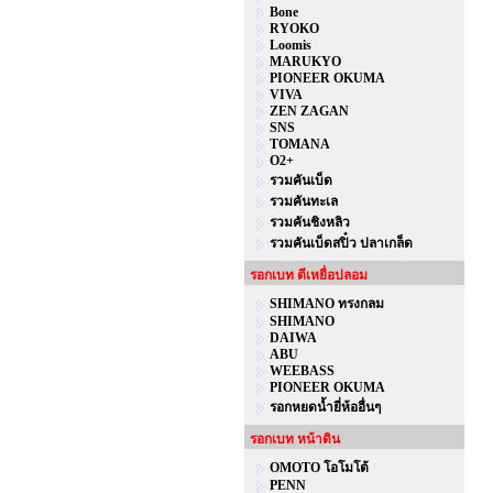
Bone
RYOKO
Loomis
MARUKYO
PIONEER OKUMA
VIVA
ZEN ZAGAN
SNS
TOMANA
O2+
รวมคันเบ็ด
รวมคันทะเล
รวมคันชิงหลิว
รวมคันเบ็ดสปิ๋ว ปลาเกล็ด
รอกเบท ตีเหยื่อปลอม
SHIMANO ทรงกลม
SHIMANO
DAIWA
ABU
WEEBASS
PIONEER OKUMA
รอกหยดน้ำยี่ห้ออื่นๆ
รอกเบท หน้าดิน
OMOTO โอโมโต้
PENN