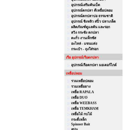
อุปกรณ์เสริมคันเบ็ด
อุปกรณ์ตกปลา ตีเหยื่อปลอม
อุปกรณ์ตกปลาบ่อ ธรรมชาติ
อุปกรณ์ ชิงหลิว สปิ๋ว ปลาเกล็ด
ผลิตภัณฑ์ดูแลคัน และรอก
สวิง กระชัง ตกปลา
ตะกั่ว งานเท็กซัส
อะไหล่ - แขนแต่ง
กระเป๋า - ถุงใส่รอก
เรือ อุปกรณ์เรือตกปลา
อุปกรณ์เรือตกปลา มอเตอร์ไกด์
เหยื่อปลอม
รวมเหยื่อปลอม
รวมเหยื่อยาง
เหยื่อ RAPALA
เหยื่อ DUO
เหยื่อ WEEBASS
เหยื่อ TEMKHAM
เหยื่อไม้ กบไม้
กระดี่เหล็ก
Spinner Bait
สปูน