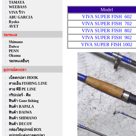
TAMAYA
WEEBASS
Model
VIVA วีว่า
VIVA SUPER FISH
602
ABU GARCIA
Ryoko
VIVA
SUPER FISH
702
AVET
VIVA
SUPER FISH
802
รอกทะเล
VIVA
SUPER FISH
902
Shimano
VIVA
SUPER FISH
1002
Daiwa
PENN
Okuma
รอกทะเลอื่นๆ
อุปกรณ์ตกปลา
เบ็ดตกปลา HOOK
สายเอ็น FISHING LINE
สาย พีอี PE LINE
กริปเปอร์ - คีม
สินค้า Gone fishing
สินค้า RAPALA
สินค้า DAIWA
สินค้า SHIMANO
สินค้า DECOY
กล่องใส่อุปกรณ์ BOX
อุปกรณ์แต่งกายตกปลา