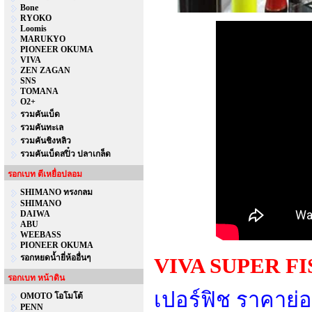
Bone
RYOKO
Loomis
MARUKYO
PIONEER OKUMA
VIVA
ZEN ZAGAN
SNS
TOMANA
O2+
รวมคันเบ็ด
รวมคันทะเล
รวมคันชิงหลิว
รวมคันเบ็ดสปิ๋ว ปลาเกล็ด
รอกเบท ตีเหยื่อปลอม
SHIMANO ทรงกลม
SHIMANO
DAIWA
ABU
WEEBASS
PIONEER OKUMA
รอกหยดน้ำยี่ห้ออื่นๆ
VIVA SUPER FISH
รอกเบท หน้าดิน
เปอร์ฟิช ราคาย่
OMOTO โอโมโต้
PENN