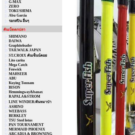
G-MAX
ZERO
TOKUSHIMA
Abu Garcia
รอกสปิน อื่นๆ
คันเบ็ดตกปลา
SHIMANO
DAIWA
Graphiteleader
TAILWALK JAPAN
ST.CROIX คันเซ็นน์คอย
Lito carita
Mega Catch
Fenwick
MAHSEER
ABU
Kuying Tonnam
BISON
Hemmingway&banax
RAPALA&STROM
LINE WINDER/คันหมาป่า
ASHINO
WEEBASS
BERKLEY
TSU Steel lotus
PAN TOURNAMENT
MERMAID PHOENIX
ARCADIA & BROWNING