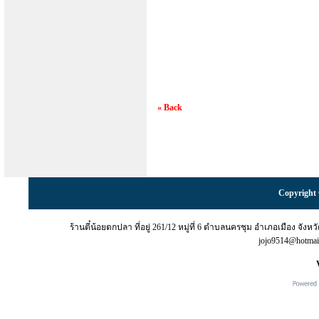
« Back
Copyright 
ร้านตี๋น้อยตกปลา ที่อยู่ 261/12 หมู่ที่ 6 ตำบลนครชุม อำเภอเมือง จั
jojo9514@hotma