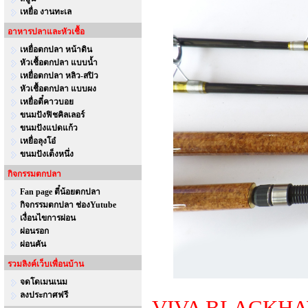
เหยื่อ งานทะเล
อาหารปลาและหัวเชื้อ
เหยื่อตกปลา หน้าดิน
หัวเชื้อตกปลา แบบน้ำ
เหยื่อตกปลา หลิว-สปิว
หัวเชื้อตกปลา แบบผง
เหยื่อตี๋คาวบอย
ขนมปังฟิชคิลเลอร์
ขนมปังแปดแก้ว
เหยื่อลุงโอ๋
ขนมปังเต็งหนึ่ง
กิจกรรมตกปลา
Fan page ตี๋น้อยตกปลา
กิจกรรมตกปลา ช่องYutube
เงื่อนไขการผ่อน
ผ่อนรอก
ผ่อนคัน
รวมลิงค์เว็บเพื่อนบ้าน
จดโดเมนเนม
ลงประกาศฟรี