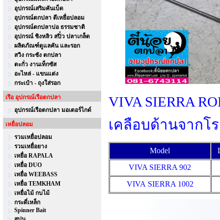
อุปกรณ์เสริมคันเบ็ด
อุปกรณ์ตกปลา ตีเหยื่อปลอม
อุปกรณ์ตกปลาบ่อ ธรรมชาติ
อุปกรณ์ ชิงหลิว สปิ๋ว ปลาเกล็ด
ผลิตภัณฑ์ดูแลคัน และรอก
สวิง กระชัง ตกปลา
ตะกั่ว งานเท็กซัส
อะไหล่ - แขนแต่ง
กระเป๋า - ถุงใส่รอก
เรือ อุปกรณ์เรือตกปลา
VIVA SIERRA ROD 
อุปกรณ์เรือตกปลา มอเตอร์ไกด์
เคลือบด้านจากโร
เหยื่อปลอม
รวมเหยื่อปลอม
รวมเหยื่อยาง
Model
เหยื่อ RAPALA
เหยื่อ DUO
VIVA SIERRA 902
เหยื่อ WEEBASS
VIVA SIERRA 1002
เหยื่อ TEMKHAM
เหยื่อไม้ กบไม้
กระดี่เหล็ก
Spinner Bait
สปูน