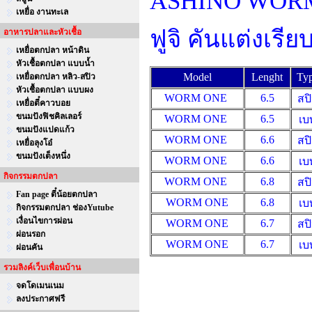
ASHINO WORM O
เหยื่อ งานทะเล
ฟูจิ คันแต่งเรี
อาหารปลาและหัวเชื้อ
เหยื่อตกปลา หน้าดิน
หัวเชื้อตกปลา แบบน้ำ
Model
Lenght
Ty
เหยื่อตกปลา หลิว-สปิว
หัวเชื้อตกปลา แบบผง
WORM ONE
6.5
สป
เหยื่อตี๋คาวบอย
ขนมปังฟิชคิลเลอร์
WORM ONE
6.5
เบ
ขนมปังแปดแก้ว
WORM ONE
6.6
สป
เหยื่อลุงโอ๋
ขนมปังเต็งหนึ่ง
WORM ONE
6.6
เบ
กิจกรรมตกปลา
WORM ONE
6.8
สป
Fan page ตี๋น้อยตกปลา
WORM ONE
6.8
เบ
กิจกรรมตกปลา ช่องYutube
เงื่อนไขการผ่อน
WORM ONE
6.7
สป
ผ่อนรอก
WORM ONE
6.7
เบ
ผ่อนคัน
รวมลิงค์เว็บเพื่อนบ้าน
จดโดเมนเนม
ลงประกาศฟรี