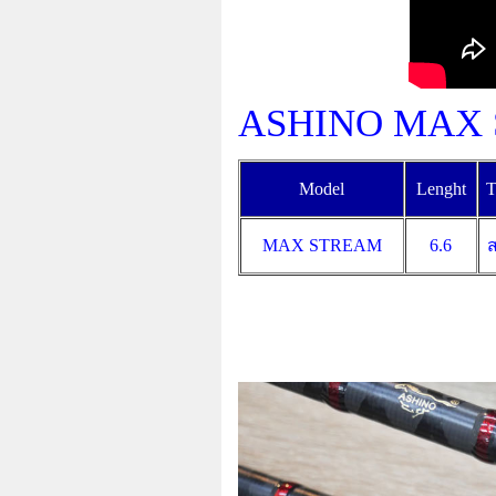
ASHINO MAX
Model
Lenght
T
MAX STREAM
6.6
ส