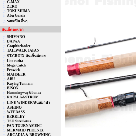
G-MAX
ZERO
TOKUSHIMA
Abu Garcia
รอกสปิน อื่นๆ
คันเบ็ดตกปลา
SHIMANO
DAIWA
Graphiteleader
TAILWALK JAPAN
ST.CROIX คันเซ็นน์คอย
Lito carita
Mega Catch
Fenwick
MAHSEER
ABU
Kuying Tonnam
BISON
Hemmingway&banax
RAPALA&STROM
LINE WINDER/คันหมาป่า
ASHINO
WEEBASS
BERKLEY
TSU Steel lotus
PAN TOURNAMENT
MERMAID PHOENIX
ARCADIA & BROWNING