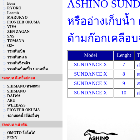
ASHINO SUNDAN
Bone
RYOKO
Loomis
หรืออ่างเก็บน้
MARUKYO
PIONEER OKUMA
VIVA
ZEN ZAGAN
ด้ามก๊อกเคลือ
SNS
TOMANA
O2+
รวมคันเบ็ด
Model
Lenght
T
รวมคันทะเล
รวมคันชิงหลิว
SUNDANCE X
7
ส
รวมคันเบ็ดสปิ๋ว ปลาเกล็ด
SUNDANCE X
8
ส
รอกเบท ตีเหยื่อปลอม
SUNDANCE X
9
ส
SHIMANO ทรงกลม
SHIMANO
SUNDANCE X
10
ส
DAIWA
ABU
WEEBASS
PIONEER OKUMA
รอกหยดน้ำยี่ห้ออื่นๆ
รอกเบท หน้าดิน
OMOTO โอโมโต้
PENN