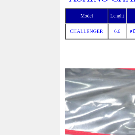
Model
Lenght
CHALLENGER
6.6
สป