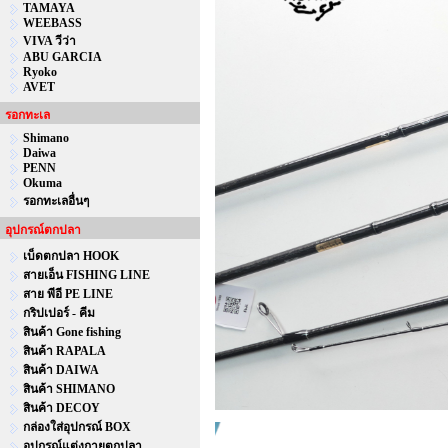
TAMAYA
WEEBASS
VIVA วีว่า
ABU GARCIA
Ryoko
AVET
รอกทะเล
Shimano
Daiwa
PENN
Okuma
รอกทะเลอื่นๆ
อุปกรณ์ตกปลา
เบ็ดตกปลา HOOK
สายเอ็น FISHING LINE
สาย พีอี PE LINE
กริปเปอร์ - คีม
สินค้า Gone fishing
สินค้า RAPALA
สินค้า DAIWA
สินค้า SHIMANO
สินค้า DECOY
กล่องใส่อุปกรณ์ BOX
อุปกรณ์แต่งกายตกปลา