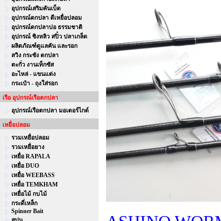
อุปกรณ์เสริมคันเบ็ด
อุปกรณ์ตกปลา ตีเหยื่อปลอม
อุปกรณ์ตกปลาบ่อ ธรรมชาติ
อุปกรณ์ ชิงหลิว สปิ๋ว ปลาเกล็ด
ผลิตภัณฑ์ดูแลคัน และรอก
สวิง กระชัง ตกปลา
ตะกั่ว งานเท็กซัส
อะไหล่ - แขนแต่ง
กระเป๋า - ถุงใส่รอก
เรือ อุปกรณ์เรือตกปลา
อุปกรณ์เรือตกปลา มอเตอร์ไกด์
เหยื่อปลอม
รวมเหยื่อปลอม
รวมเหยื่อยาง
เหยื่อ RAPALA
เหยื่อ DUO
เหยื่อ WEEBASS
เหยื่อ TEMKHAM
เหยื่อไม้ กบไม้
กระดี่เหล็ก
Spinner Bait
สปูน