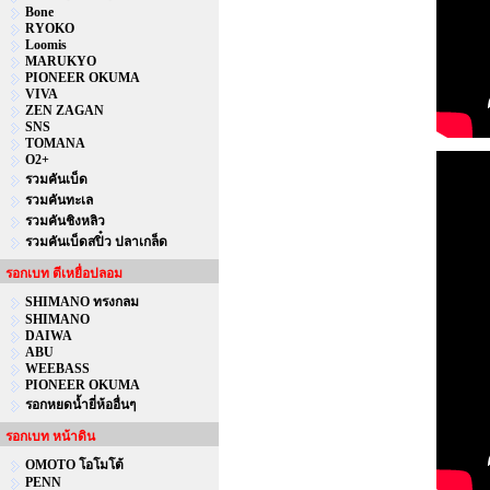
Bone
RYOKO
Loomis
MARUKYO
PIONEER OKUMA
VIVA
ZEN ZAGAN
SNS
TOMANA
O2+
รวมคันเบ็ด
รวมคันทะเล
รวมคันชิงหลิว
รวมคันเบ็ดสปิ๋ว ปลาเกล็ด
รอกเบท ตีเหยื่อปลอม
SHIMANO ทรงกลม
SHIMANO
DAIWA
ABU
WEEBASS
PIONEER OKUMA
รอกหยดน้ำยี่ห้ออื่นๆ
รอกเบท หน้าดิน
OMOTO โอโมโต้
PENN