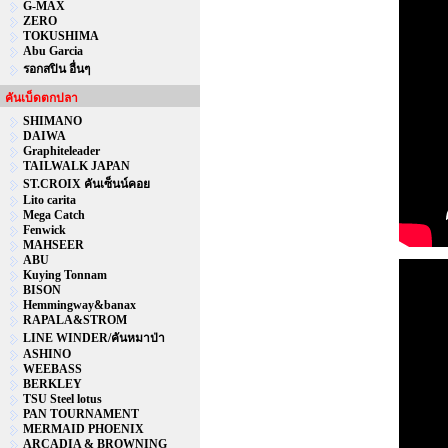
G-MAX
ZERO
TOKUSHIMA
Abu Garcia
รอกสปิน อื่นๆ
คันเบ็ดตกปลา
SHIMANO
DAIWA
Graphiteleader
TAILWALK JAPAN
ST.CROIX คันเซ็นน์คอย
Lito carita
Mega Catch
Fenwick
MAHSEER
ABU
Kuying Tonnam
BISON
Hemmingway&banax
RAPALA&STROM
LINE WINDER/คันหมาป่า
ASHINO
WEEBASS
BERKLEY
TSU Steel lotus
PAN TOURNAMENT
MERMAID PHOENIX
ARCADIA & BROWNING