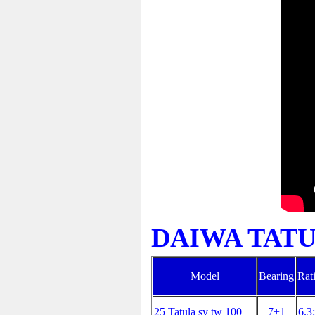
DAIWA TATUL
Model
Bearing
Rat
25 Tatula sv tw 100
7+1
6.3