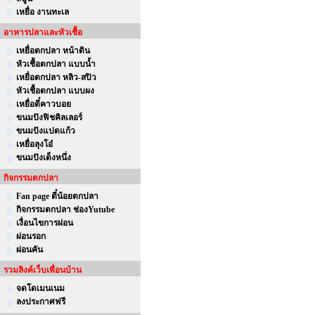
เหยื่อ งานทะเล
อาหารปลาและหัวเชื้อ
เหยื่อตกปลา หน้าดิน
หัวเชื้อตกปลา แบบน้ำ
เหยื่อตกปลา หลิว-สปิว
หัวเชื้อตกปลา แบบผง
เหยื่อตี๋คาวบอย
ขนมปังฟิชคิลเลอร์
ขนมปังแปดแก้ว
เหยื่อลุงโอ๋
ขนมปังเต็งหนึ่ง
กิจกรรมตกปลา
Fan page ตี๋น้อยตกปลา
กิจกรรมตกปลา ช่องYutube
เงื่อนไขการผ่อน
ผ่อนรอก
ผ่อนคัน
รวมลิงค์เว็บเพื่อนบ้าน
จดโดเมนเนม
ลงประกาศฟรี