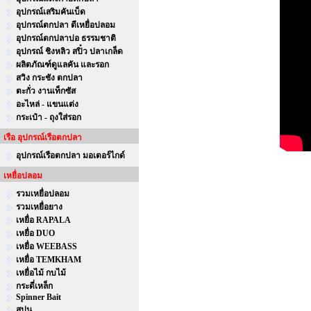
อุปกรณ์เสริมคันเบ็ด
อุปกรณ์ตกปลา ตีเหยื่อปลอม
อุปกรณ์ตกปลาบ่อ ธรรมชาติ
อุปกรณ์ ชิงหลิว สปิ๋ว ปลาเกล็ด
ผลิตภัณฑ์ดูแลคัน และรอก
สวิง กระชัง ตกปลา
ตะกั่ว งานเท็กซัส
อะไหล่ - แขนแต่ง
กระเป๋า - ถุงใส่รอก
เรือ อุปกรณ์เรือตกปลา
อุปกรณ์เรือตกปลา มอเตอร์ไกด์
เหยื่อปลอม
รวมเหยื่อปลอม
รวมเหยื่อยาง
เหยื่อ RAPALA
เหยื่อ DUO
เหยื่อ WEEBASS
เหยื่อ TEMKHAM
เหยื่อไม้ กบไม้
กระดี่เหล็ก
Spinner Bait
สปูน