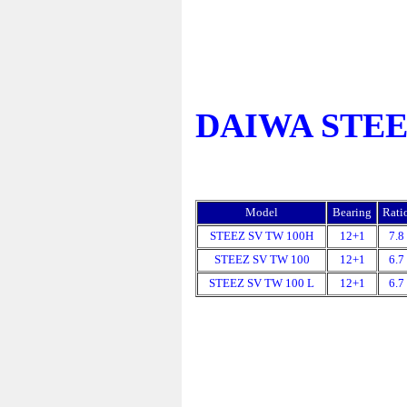
DAIWA STEEZ
Model
Bearing
Rati
STEEZ SV TW 100H
12+1
7.8
STEEZ SV TW 100
12+1
6.7
STEEZ SV TW 100 L
12+1
6.7