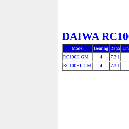
DAIWA RC100
Model
Bearing
Ratio
Lin
RC100H GM
4
7.3:1
RC100HL GM
4
7.3:1