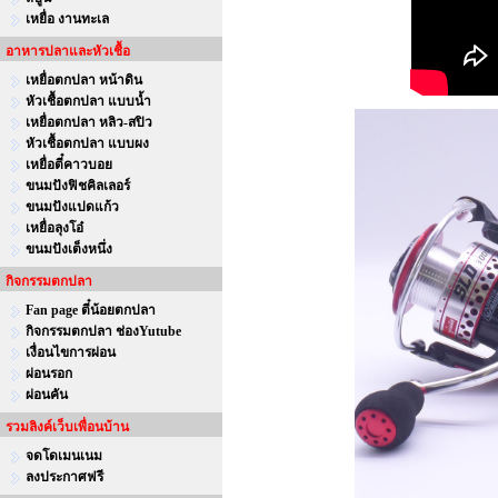
เหยื่อ งานทะเล
อาหารปลาและหัวเชื้อ
เหยื่อตกปลา หน้าดิน
หัวเชื้อตกปลา แบบน้ำ
เหยื่อตกปลา หลิว-สปิว
หัวเชื้อตกปลา แบบผง
เหยื่อตี๋คาวบอย
ขนมปังฟิชคิลเลอร์
ขนมปังแปดแก้ว
เหยื่อลุงโอ๋
ขนมปังเต็งหนึ่ง
กิจกรรมตกปลา
Fan page ตี๋น้อยตกปลา
กิจกรรมตกปลา ช่องYutube
เงื่อนไขการผ่อน
ผ่อนรอก
ผ่อนคัน
รวมลิงค์เว็บเพื่อนบ้าน
จดโดเมนเนม
ลงประกาศฟรี