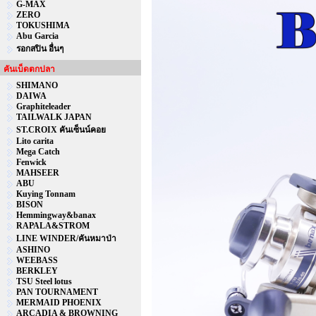
G-MAX
ZERO
TOKUSHIMA
Abu Garcia
รอกสปิน อื่นๆ
คันเบ็ดตกปลา
SHIMANO
DAIWA
Graphiteleader
TAILWALK JAPAN
ST.CROIX คันเซ็นน์คอย
Lito carita
Mega Catch
Fenwick
MAHSEER
ABU
Kuying Tonnam
BISON
Hemmingway&banax
RAPALA&STROM
LINE WINDER/คันหมาป่า
ASHINO
WEEBASS
BERKLEY
TSU Steel lotus
PAN TOURNAMENT
MERMAID PHOENIX
ARCADIA & BROWNING