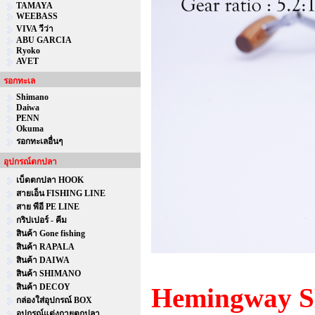
TAMAYA
WEEBASS
VIVA วีว่า
ABU GARCIA
Ryoko
AVET
รอกทะเล
Shimano
Daiwa
PENN
Okuma
รอกทะเลอื่นๆ
อุปกรณ์ตกปลา
เบ็ดตกปลา HOOK
สายเอ็น FISHING LINE
สาย พีอี PE LINE
กริปเปอร์ - คีม
สินค้า Gone fishing
สินค้า RAPALA
สินค้า DAIWA
สินค้า SHIMANO
สินค้า DECOY
Hemingway 
กล่องใส่อุปกรณ์ BOX
อุปกรณ์แต่งกายตกปลา