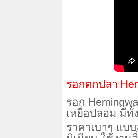
รอกตกปลา
He
รอก Hemingwa
เหยื่อปลอม มีท
ราคาเบาๆ แบบส