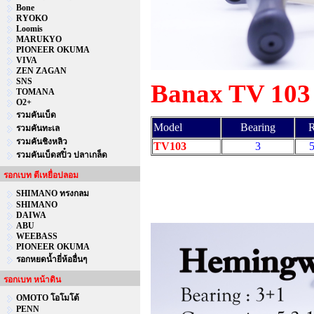
Bone
RYOKO
Loomis
MARUKYO
PIONEER OKUMA
VIVA
ZEN ZAGAN
SNS
Banax TV 103
TOMANA
O2+
รวมคันเบ็ด
Model
Bearing
R
รวมคันทะเล
รวมคันชิงหลิว
TV103
3
5
รวมคันเบ็ดสปิ๋ว ปลาเกล็ด
รอกเบท ตีเหยื่อปลอม
SHIMANO ทรงกลม
SHIMANO
DAIWA
ABU
WEEBASS
PIONEER OKUMA
รอกหยดน้ำยี่ห้ออื่นๆ
รอกเบท หน้าดิน
OMOTO โอโมโต้
PENN