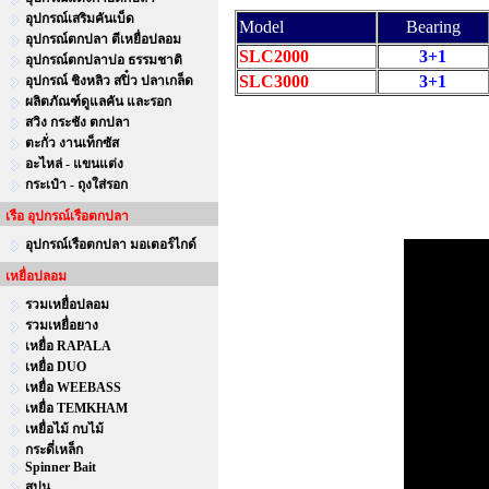
อุปกรณ์เสริมคันเบ็ด
Model
Bearing
อุปกรณ์ตกปลา ตีเหยื่อปลอม
SLC2000
3+1
อุปกรณ์ตกปลาบ่อ ธรรมชาติ
SLC3000
3+1
อุปกรณ์ ชิงหลิว สปิ๋ว ปลาเกล็ด
ผลิตภัณฑ์ดูแลคัน และรอก
สวิง กระชัง ตกปลา
ตะกั่ว งานเท็กซัส
อะไหล่ - แขนแต่ง
กระเป๋า - ถุงใส่รอก
เรือ อุปกรณ์เรือตกปลา
อุปกรณ์เรือตกปลา มอเตอร์ไกด์
เหยื่อปลอม
รวมเหยื่อปลอม
รวมเหยื่อยาง
เหยื่อ RAPALA
เหยื่อ DUO
เหยื่อ WEEBASS
เหยื่อ TEMKHAM
เหยื่อไม้ กบไม้
กระดี่เหล็ก
Spinner Bait
สปูน