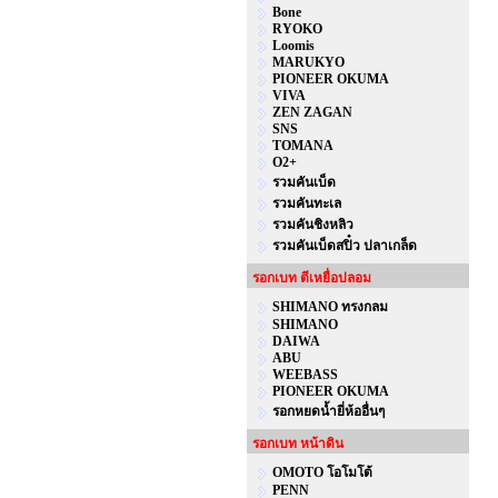
Bone
RYOKO
Loomis
MARUKYO
PIONEER OKUMA
VIVA
ZEN ZAGAN
SNS
TOMANA
O2+
รวมคันเบ็ด
รวมคันทะเล
รวมคันชิงหลิว
รวมคันเบ็ดสปิ๋ว ปลาเกล็ด
รอกเบท ตีเหยื่อปลอม
SHIMANO ทรงกลม
SHIMANO
DAIWA
ABU
WEEBASS
PIONEER OKUMA
รอกหยดน้ำยี่ห้ออื่นๆ
รอกเบท หน้าดิน
OMOTO โอโมโต้
PENN