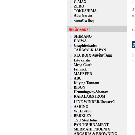
G-MAX
ZERO
เ
TOKUSHIMA
Abu Garcia
ส
รอกสปิน อื่นๆ
คันเบ็ดตกปลา
«
SHIMANO
DAIWA
ส
Graphiteleader
TAILWALK JAPAN
ST.CROIX คันเซ็นน์คอย
Lito carita
Mega Catch
Fenwick
MAHSEER
ABU
Kuying Tonnam
BISON
Hemmingway&banax
RAPALA&STROM
LINE WINDER/คันหมาป่า
ASHINO
WEEBASS
BERKLEY
TSU Steel lotus
PAN TOURNAMENT
MERMAID PHOENIX
ARCADIA & BROWNING