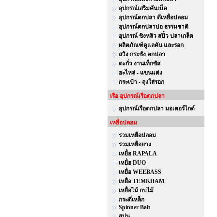
อุปกรณ์เสริมคันเบ็ด
อุปกรณ์ตกปลา ตีเหยื่อปลอม
อุปกรณ์ตกปลาบ่อ ธรรมชาติ
อุปกรณ์ ชิงหลิว สปิ๋ว ปลาเกล็ด
ผลิตภัณฑ์ดูแลคัน และรอก
สวิง กระชัง ตกปลา
ตะกั่ว งานเท็กซัส
อะไหล่ - แขนแต่ง
กระเป๋า - ถุงใส่รอก
เรือ อุปกรณ์เรือตกปลา
อุปกรณ์เรือตกปลา มอเตอร์ไกด์
เหยื่อปลอม
รวมเหยื่อปลอม
รวมเหยื่อยาง
เหยื่อ RAPALA
เหยื่อ DUO
เหยื่อ WEEBASS
เหยื่อ TEMKHAM
เหยื่อไม้ กบไม้
กระดี่เหล็ก
Spinner Bait
สปูน