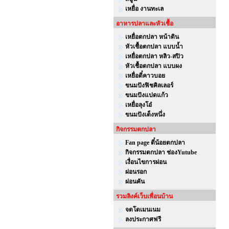
เหยื่อ งานทะเล
อาหารปลาและหัวเชื้อ
เหยื่อตกปลา หน้าดิน
หัวเชื้อตกปลา แบบน้ำ
เหยื่อตกปลา หลิว-สปิว
หัวเชื้อตกปลา แบบผง
เหยื่อตี๋คาวบอย
ขนมปังฟิชคิลเลอร์
ขนมปังแปดแก้ว
เหยื่อลุงโอ๋
ขนมปังเต็งหนึ่ง
กิจกรรมตกปลา
Fan page ตี๋น้อยตกปลา
กิจกรรมตกปลา ช่องYutube
เงื่อนไขการผ่อน
ผ่อนรอก
ผ่อนคัน
รวมลิงค์เว็บเพื่อนบ้าน
จดโดเมนเนม
ลงประกาศฟรี