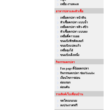
เหยื่อ งานทะเล
อาหารปลาและหัวเชื้อ
เหยื่อตกปลา หน้าดิน
หัวเชื้อตกปลา แบบน้ำ
เหยื่อตกปลา หลิว-สปิว
หัวเชื้อตกปลา แบบผง
เหยื่อตี๋คาวบอย
ขนมปังฟิชคิลเลอร์
ขนมปังแปดแก้ว
เหยื่อลุงโอ๋
ขนมปังเต็งหนึ่ง
กิจกรรมตกปลา
Fan page ตี๋น้อยตกปลา
กิจกรรมตกปลา ช่องYutube
เงื่อนไขการผ่อน
ผ่อนรอก
ผ่อนคัน
รวมลิงค์เว็บเพื่อนบ้าน
จดโดเมนเนม
ลงประกาศฟรี