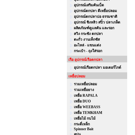
อุปกรณ์เสริมคันเบ็ด
อุปกรณ์ตกปลา ตีเหยื่อปลอม
อุปกรณ์ตกปลาบ่อ ธรรมชาติ
อุปกรณ์ ชิงหลิว สปิ๋ว ปลาเกล็ด
ผลิตภัณฑ์ดูแลคัน และรอก
สวิง กระชัง ตกปลา
ตะกั่ว งานเท็กซัส
อะไหล่ - แขนแต่ง
กระเป๋า - ถุงใส่รอก
เรือ อุปกรณ์เรือตกปลา
อุปกรณ์เรือตกปลา มอเตอร์ไกด์
เหยื่อปลอม
รวมเหยื่อปลอม
รวมเหยื่อยาง
เหยื่อ RAPALA
เหยื่อ DUO
เหยื่อ WEEBASS
เหยื่อ TEMKHAM
เหยื่อไม้ กบไม้
กระดี่เหล็ก
Spinner Bait
สปูน