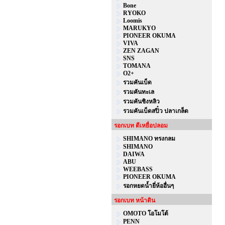
Bone
RYOKO
Loomis
MARUKYO
PIONEER OKUMA
VIVA
ZEN ZAGAN
SNS
TOMANA
O2+
รวมคันเบ็ด
รวมคันทะเล
รวมคันชิงหลิว
รวมคันเบ็ดสปิ๋ว ปลาเกล็ด
รอกเบท ตีเหยื่อปลอม
SHIMANO ทรงกลม
SHIMANO
DAIWA
ABU
WEEBASS
PIONEER OKUMA
รอกหยดน้ำยี่ห้ออื่นๆ
รอกเบท หน้าดิน
OMOTO โอโมโต้
PENN