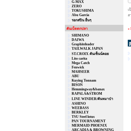
G-MAX
ZERO
เ
TOKUSHIMA
Abu Garcia
ส
รอกสปิน อื่นๆ
คันเบ็ดตกปลา
«
SHIMANO
DAIWA
ส
Graphiteleader
TAILWALK JAPAN
ST.CROIX คันเซ็นน์คอย
Lito carita
Mega Catch
Fenwick
MAHSEER
ABU
Kuying Tonnam
BISON
Hemmingway&banax
RAPALA&STROM
LINE WINDER/คันหมาป่า
ASHINO
WEEBASS
BERKLEY
TSU Steel lotus
PAN TOURNAMENT
MERMAID PHOENIX
ARCADIA & BROWNING