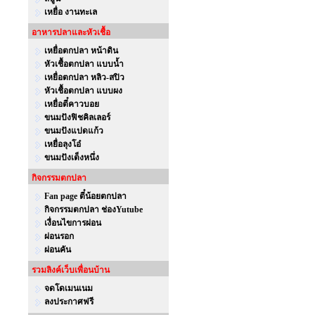
เหยื่อ งานทะเล
อาหารปลาและหัวเชื้อ
เหยื่อตกปลา หน้าดิน
หัวเชื้อตกปลา แบบน้ำ
เหยื่อตกปลา หลิว-สปิว
หัวเชื้อตกปลา แบบผง
เหยื่อตี๋คาวบอย
ขนมปังฟิชคิลเลอร์
ขนมปังแปดแก้ว
เหยื่อลุงโอ๋
ขนมปังเต็งหนึ่ง
กิจกรรมตกปลา
Fan page ตี๋น้อยตกปลา
กิจกรรมตกปลา ช่องYutube
เงื่อนไขการผ่อน
ผ่อนรอก
ผ่อนคัน
รวมลิงค์เว็บเพื่อนบ้าน
จดโดเมนเนม
ลงประกาศฟรี