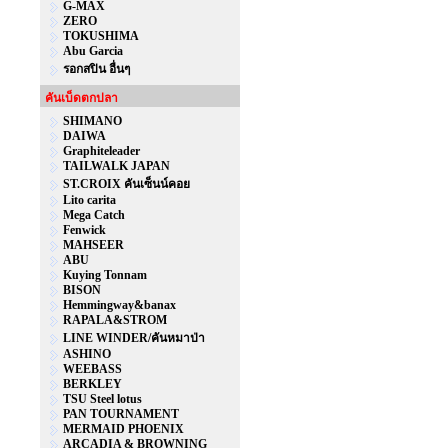
G-MAX
ZERO
TOKUSHIMA
Abu Garcia
รอกสปิน อื่นๆ
คันเบ็ดตกปลา
SHIMANO
DAIWA
Graphiteleader
TAILWALK JAPAN
ST.CROIX คันเซ็นน์คอย
Lito carita
Mega Catch
Fenwick
MAHSEER
ABU
Kuying Tonnam
BISON
Hemmingway&banax
RAPALA&STROM
LINE WINDER/คันหมาป่า
ASHINO
WEEBASS
BERKLEY
TSU Steel lotus
PAN TOURNAMENT
MERMAID PHOENIX
ARCADIA & BROWNING