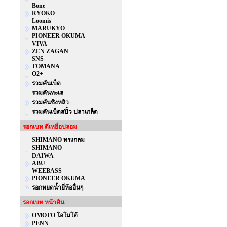
Bone
RYOKO
Loomis
MARUKYO
PIONEER OKUMA
VIVA
ZEN ZAGAN
SNS
TOMANA
O2+
รวมคันเบ็ด
รวมคันทะเล
รวมคันชิงหลิว
รวมคันเบ็ดสปิ๋ว ปลาเกล็ด
รอกเบท ตีเหยื่อปลอม
SHIMANO ทรงกลม
SHIMANO
DAIWA
ABU
WEEBASS
PIONEER OKUMA
รอกหยดน้ำยี่ห้ออื่นๆ
รอกเบท หน้าดิน
OMOTO โอโมโต้
PENN