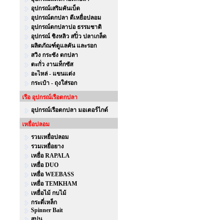
อุปกรณ์เสริมคันเบ็ด
อุปกรณ์ตกปลา ตีเหยื่อปลอม
อุปกรณ์ตกปลาบ่อ ธรรมชาติ
อุปกรณ์ ชิงหลิว สปิ๋ว ปลาเกล็ด
ผลิตภัณฑ์ดูแลคัน และรอก
สวิง กระชัง ตกปลา
ตะกั่ว งานเท็กซัส
อะไหล่ - แขนแต่ง
กระเป๋า - ถุงใส่รอก
เรือ อุปกรณ์เรือตกปลา
อุปกรณ์เรือตกปลา มอเตอร์ไกด์
เหยื่อปลอม
รวมเหยื่อปลอม
รวมเหยื่อยาง
เหยื่อ RAPALA
เหยื่อ DUO
เหยื่อ WEEBASS
เหยื่อ TEMKHAM
เหยื่อไม้ กบไม้
กระดี่เหล็ก
Spinner Bait
สปูน