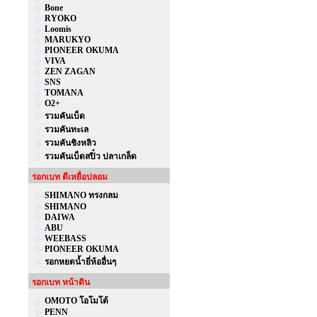
Bone
RYOKO
Loomis
MARUKYO
PIONEER OKUMA
VIVA
ZEN ZAGAN
SNS
TOMANA
O2+
รวมคันเบ็ด
รวมคันทะเล
รวมคันชิงหลิว
รวมคันเบ็ดสปิ๋ว ปลาเกล็ด
รอกเบท ตีเหยื่อปลอม
SHIMANO ทรงกลม
SHIMANO
DAIWA
ABU
WEEBASS
PIONEER OKUMA
รอกหยดน้ำยี่ห้ออื่นๆ
รอกเบท หน้าดิน
OMOTO โอโมโต้
PENN