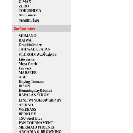
G-MAX
ZERO
TOKUSHIMA
Abu Garcia
รอกสปิน อื่นๆ
คันเบ็ดตกปลา
SHIMANO
DAIWA
Graphiteleader
TAILWALK JAPAN
ST.CROIX คันเซ็นน์คอย
Lito carita
Mega Catch
Fenwick
MAHSEER
ABU
Kuying Tonnam
BISON
Hemmingway&banax
RAPALA&STROM
LINE WINDER/คันหมาป่า
ASHINO
WEEBASS
BERKLEY
TSU Steel lotus
PAN TOURNAMENT
MERMAID PHOENIX
ARCADIA & BROWNING