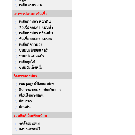
เหยื่อ งานทะเล
อาหารปลาและหัวเชื้อ
เหยื่อตกปลา หน้าดิน
หัวเชื้อตกปลา แบบน้ำ
เหยื่อตกปลา หลิว-สปิว
หัวเชื้อตกปลา แบบผง
เหยื่อตี๋คาวบอย
ขนมปังฟิชคิลเลอร์
ขนมปังแปดแก้ว
เหยื่อลุงโอ๋
ขนมปังเต็งหนึ่ง
กิจกรรมตกปลา
Fan page ตี๋น้อยตกปลา
กิจกรรมตกปลา ช่องYutube
เงื่อนไขการผ่อน
ผ่อนรอก
ผ่อนคัน
รวมลิงค์เว็บเพื่อนบ้าน
จดโดเมนเนม
ลงประกาศฟรี