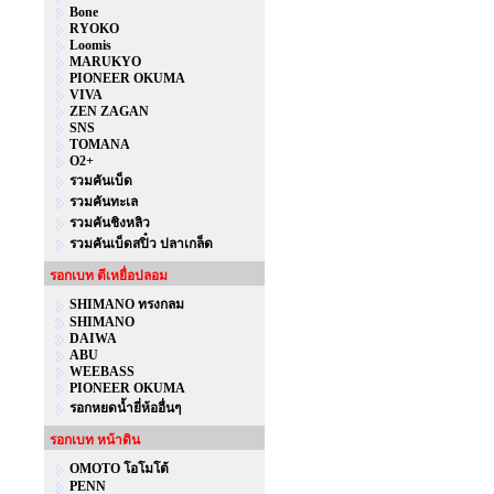
Bone
RYOKO
Loomis
MARUKYO
PIONEER OKUMA
VIVA
ZEN ZAGAN
SNS
TOMANA
O2+
รวมคันเบ็ด
รวมคันทะเล
รวมคันชิงหลิว
รวมคันเบ็ดสปิ๋ว ปลาเกล็ด
รอกเบท ตีเหยื่อปลอม
SHIMANO ทรงกลม
SHIMANO
DAIWA
ABU
WEEBASS
PIONEER OKUMA
รอกหยดน้ำยี่ห้ออื่นๆ
รอกเบท หน้าดิน
OMOTO โอโมโต้
PENN