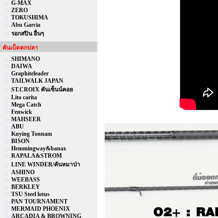
G-MAX
ZERO
TOKUSHIMA
Abu Garcia
รอกสปิน อื่นๆ
คันเบ็ดตกปลา
SHIMANO
DAIWA
Graphiteleader
TAILWALK JAPAN
ST.CROIX คันเซ็นน์คอย
Lito carita
Mega Catch
Fenwick
MAHSEER
ABU
Kuying Tonnam
BISON
Hemmingway&banax
RAPALA&STROM
LINE WINDER/คันหมาป่า
ASHINO
WEEBASS
BERKLEY
TSU Steel lotus
PAN TOURNAMENT
MERMAID PHOENIX
ARCADIA & BROWNING