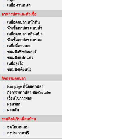
เหยื่อ งานทะเล
อาหารปลาและหัวเชื้อ
เหยื่อตกปลา หน้าดิน
หัวเชื้อตกปลา แบบน้ำ
เหยื่อตกปลา หลิว-สปิว
หัวเชื้อตกปลา แบบผง
เหยื่อตี๋คาวบอย
ขนมปังฟิชคิลเลอร์
ขนมปังแปดแก้ว
เหยื่อลุงโอ๋
ขนมปังเต็งหนึ่ง
กิจกรรมตกปลา
Fan page ตี๋น้อยตกปลา
กิจกรรมตกปลา ช่องYutube
เงื่อนไขการผ่อน
ผ่อนรอก
ผ่อนคัน
รวมลิงค์เว็บเพื่อนบ้าน
จดโดเมนเนม
ลงประกาศฟรี