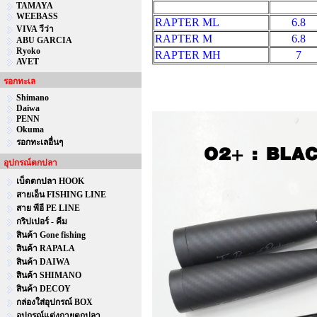
TAMAYA
WEEBASS
RAPTER ML
6.8
VIVA วีว่า
RAPTER M
6.8
ABU GARCIA
Ryoko
RAPTER MH
7
AVET
รอกทะเล
Shimano
Daiwa
PENN
Okuma
รอกทะเลอื่นๆ
อุปกรณ์ตกปลา
เบ็ดตกปลา HOOK
สายเอ็น FISHING LINE
สาย พีอี PE LINE
กริปเปอร์ - คีม
สินค้า Gone fishing
สินค้า RAPALA
สินค้า DAIWA
สินค้า SHIMANO
สินค้า DECOY
กล่องใส่อุปกรณ์ BOX
อุปกรณ์แต่งกายตกปลา