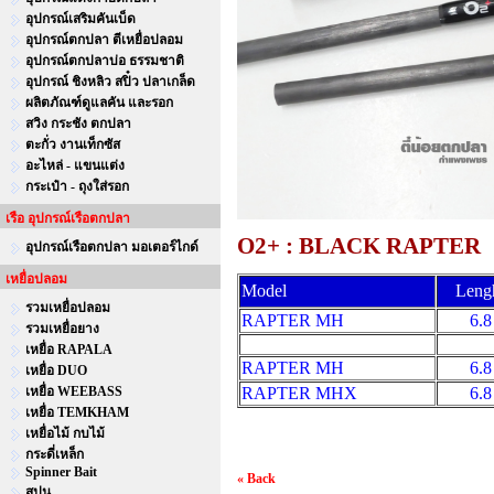
อุปกรณ์เสริมคันเบ็ด
อุปกรณ์ตกปลา ตีเหยื่อปลอม
อุปกรณ์ตกปลาบ่อ ธรรมชาติ
อุปกรณ์ ชิงหลิว สปิ๋ว ปลาเกล็ด
ผลิตภัณฑ์ดูแลคัน และรอก
สวิง กระชัง ตกปลา
ตะกั่ว งานเท็กซัส
อะไหล่ - แขนแต่ง
กระเป๋า - ถุงใส่รอก
เรือ อุปกรณ์เรือตกปลา
O2+ : BLACK RAPTER
อุปกรณ์เรือตกปลา มอเตอร์ไกด์
เหยื่อปลอม
Model
Leng
รวมเหยื่อปลอม
RAPTER MH
6.8
รวมเหยื่อยาง
เหยื่อ RAPALA
RAPTER MH
6.8
เหยื่อ DUO
เหยื่อ WEEBASS
RAPTER MHX
6.8
เหยื่อ TEMKHAM
เหยื่อไม้ กบไม้
กระดี่เหล็ก
Spinner Bait
« Back
สปูน