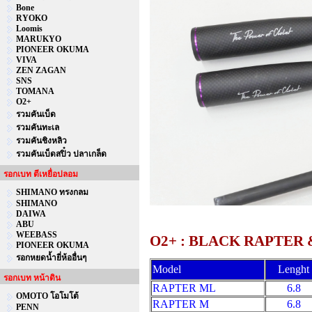
Bone
RYOKO
Loomis
MARUKYO
PIONEER OKUMA
VIVA
ZEN ZAGAN
SNS
TOMANA
O2+
รวมคันเบ็ด
รวมคันทะเล
รวมคันชิงหลิว
รวมคันเบ็ดสปิ๋ว ปลาเกล็ด
รอกเบท ตีเหยื่อปลอม
SHIMANO ทรงกลม
SHIMANO
DAIWA
ABU
WEEBASS
O2+ : BLACK RAPTER
PIONEER OKUMA
รอกหยดน้ำยี่ห้ออื่นๆ
Model
Lenght
รอกเบท หน้าดิน
RAPTER ML
6.8
OMOTO โอโมโต้
RAPTER M
6.8
PENN