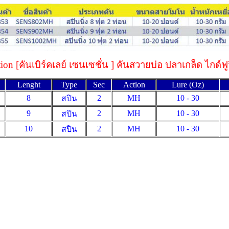
tion [คันเบิร์คเลย์ เซนเซชั่น ] คันสวายบ่อ ปลาเกล็ด ไกด์
Lenght
Type
Sec
Action
Lure (Oz)
8
2
MH
10 - 30
สปิน
9
2
MH
10 - 30
สปิน
10
2
MH
10 - 30
สปิน