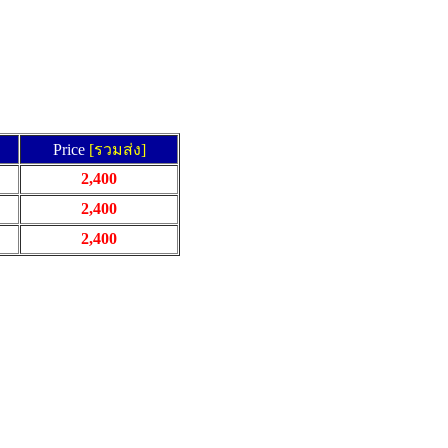
Price
[รวมส่ง]
2,400
2,400
2,400