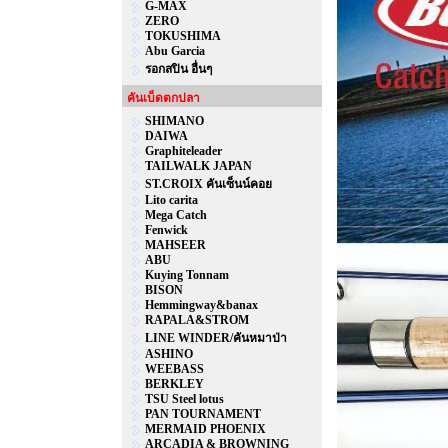
G-MAX
ZERO
TOKUSHIMA
Abu Garcia
รอกสปิน อื่นๆ
คันเบ็ดตกปลา
SHIMANO
DAIWA
Graphiteleader
TAILWALK JAPAN
ST.CROIX คันเซ็นน์คอย
Lito carita
Mega Catch
Fenwick
MAHSEER
ABU
Kuying Tonnam
BISON
Hemmingway&banax
RAPALA&STROM
LINE WINDER/คันหมาป่า
ASHINO
WEEBASS
BERKLEY
TSU Steel lotus
PAN TOURNAMENT
MERMAID PHOENIX
ARCADIA & BROWNING