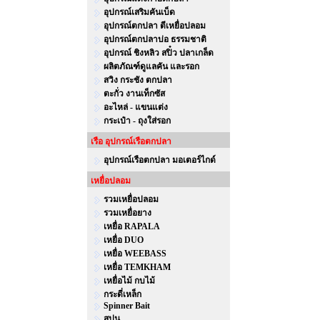
อุปกรณ์เสริมคันเบ็ด
อุปกรณ์ตกปลา ตีเหยื่อปลอม
อุปกรณ์ตกปลาบ่อ ธรรมชาติ
อุปกรณ์ ชิงหลิว สปิ๋ว ปลาเกล็ด
ผลิตภัณฑ์ดูแลคัน และรอก
สวิง กระชัง ตกปลา
ตะกั่ว งานเท็กซัส
อะไหล่ - แขนแต่ง
กระเป๋า - ถุงใส่รอก
เรือ อุปกรณ์เรือตกปลา
อุปกรณ์เรือตกปลา มอเตอร์ไกด์
เหยื่อปลอม
รวมเหยื่อปลอม
รวมเหยื่อยาง
เหยื่อ RAPALA
เหยื่อ DUO
เหยื่อ WEEBASS
เหยื่อ TEMKHAM
เหยื่อไม้ กบไม้
กระดี่เหล็ก
Spinner Bait
สปูน