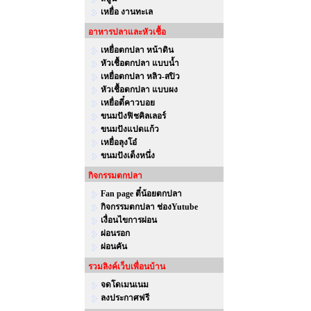
เหยื่อ งานทะเล
อาหารปลาและหัวเชื้อ
เหยื่อตกปลา หน้าดิน
หัวเชื้อตกปลา แบบน้ำ
เหยื่อตกปลา หลิว-สปิว
หัวเชื้อตกปลา แบบผง
เหยื่อตี๋คาวบอย
ขนมปังฟิชคิลเลอร์
ขนมปังแปดแก้ว
เหยื่อลุงโอ๋
ขนมปังเต็งหนึ่ง
กิจกรรมตกปลา
Fan page ตี๋น้อยตกปลา
กิจกรรมตกปลา ช่องYutube
เงื่อนไขการผ่อน
ผ่อนรอก
ผ่อนคัน
รวมลิงค์เว็บเพื่อนบ้าน
จดโดเมนเนม
ลงประกาศฟรี