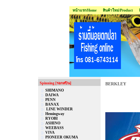
หน้าแรก/Home
สินค้าใหม่/Product
Spinning [รอกสปิน]
BERKLEY
SHIMANO
DAIWA
PENN
BANAX
LINE WINDER
Hemingway
RYOBI
ASHINO
WEEBASS
VIVA
PIONEER OKUMA