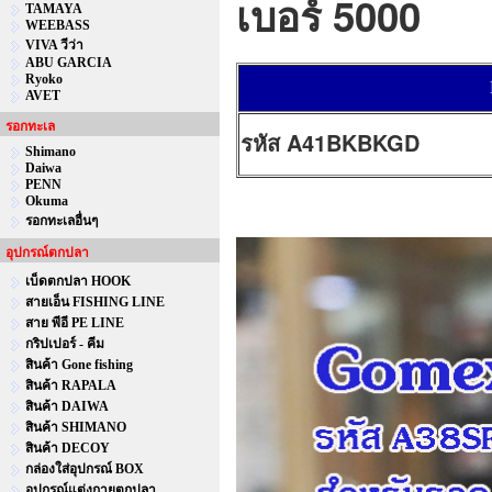
เบอร์ 5000
TAMAYA
WEEBASS
VIVA วีว่า
ABU GARCIA
Ryoko
AVET
รอกทะเล
รหัส A41BKBKGD
Shimano
Daiwa
PENN
Okuma
รอกทะเลอื่นๆ
อุปกรณ์ตกปลา
เบ็ดตกปลา HOOK
สายเอ็น FISHING LINE
สาย พีอี PE LINE
กริปเปอร์ - คีม
สินค้า Gone fishing
สินค้า RAPALA
สินค้า DAIWA
สินค้า SHIMANO
สินค้า DECOY
กล่องใส่อุปกรณ์ BOX
อุปกรณ์แต่งกายตกปลา