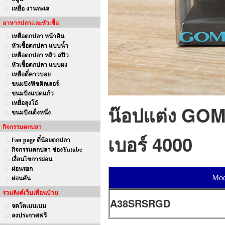
เหยื่อ งานทะเล
อาหารปลาและหัวเชื้อ
เหยื่อตกปลา หน้าดิน
หัวเชื้อตกปลา แบบน้ำ
เหยื่อตกปลา หลิว-สปิว
หัวเชื้อตกปลา แบบผง
เหยื่อตี๋คาวบอย
ขนมปังฟิชคิลเลอร์
ขนมปังแปดแก้ว
เหยื่อลุงโอ๋
น๊อปแต่ง GOM
ขนมปังเต็งหนึ่ง
กิจกรรมตกปลา
เบอร์ 4000
Fan page ตี๋น้อยตกปลา
กิจกรรมตกปลา ช่องYutube
เงื่อนไขการผ่อน
ผ่อนรอก
Mo
ผ่อนคัน
รวมลิงค์เว็บเพื่อนบ้าน
A38SRSRGD
จดโดเมนเนม
ลงประกาศฟรี