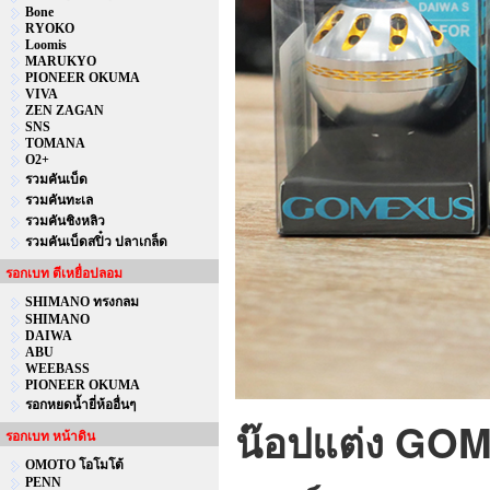
Bone
RYOKO
Loomis
MARUKYO
PIONEER OKUMA
VIVA
ZEN ZAGAN
SNS
TOMANA
O2+
รวมคันเบ็ด
รวมคันทะเล
รวมคันชิงหลิว
รวมคันเบ็ดสปิ๋ว ปลาเกล็ด
รอกเบท ตีเหยื่อปลอม
SHIMANO ทรงกลม
SHIMANO
DAIWA
ABU
WEEBASS
PIONEER OKUMA
รอกหยดน้ำยี่ห้ออื่นๆ
น๊อปแต่ง GOM
รอกเบท หน้าดิน
OMOTO โอโมโต้
PENN