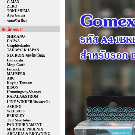
G-MAX
ZERO
TOKUSHIMA
Abu Garcia
รอกสปิน อื่นๆ
คันเบ็ดตกปลา
SHIMANO
DAIWA
Graphiteleader
TAILWALK JAPAN
ST.CROIX คันเซ็นน์คอย
Lito carita
Mega Catch
Fenwick
MAHSEER
ABU
Kuying Tonnam
BISON
Hemmingway&banax
RAPALA&STROM
LINE WINDER/คันหมาป่า
ASHINO
WEEBASS
BERKLEY
TSU Steel lotus
PAN TOURNAMENT
MERMAID PHOENIX
ARCADIA & BROWNING