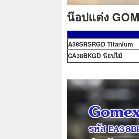
น๊อปแต่ง GOM
A38SRSRGD Titanium
CA38BKGD น๊อปไม้