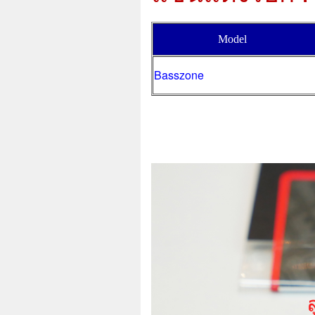
Model
Basszone