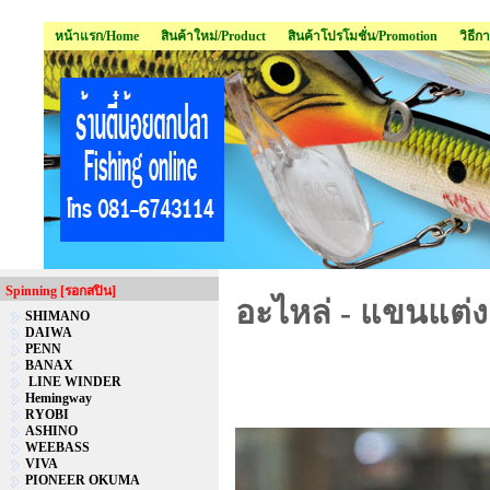
หน้าแรก/Home
สินค้าใหม่/Product
สินค้าโปรโมชั่น/Promotion
วิธีก
Spinning [รอกสปิน]
อะไหล่ - แขนแต่ง
SHIMANO
DAIWA
PENN
BANAX
LINE WINDER
Hemingway
RYOBI
ASHINO
WEEBASS
VIVA
PIONEER OKUMA