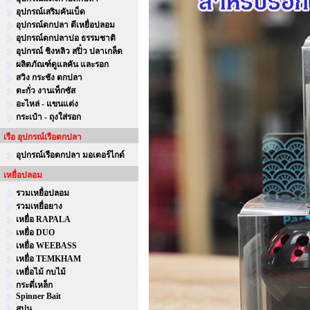
อุปกรณ์เสริมคันเบ็ด
อุปกรณ์ตกปลา ตีเหยื่อปลอม
อุปกรณ์ตกปลาบ่อ ธรรมชาติ
อุปกรณ์ ชิงหลิว สปิ๋ว ปลาเกล็ด
ผลิตภัณฑ์ดูแลคัน และรอก
สวิง กระชัง ตกปลา
ตะกั่ว งานเท็กซัส
อะไหล่ - แขนแต่ง
กระเป๋า - ถุงใส่รอก
เรือ อุปกรณ์เรือตกปลา
อุปกรณ์เรือตกปลา มอเตอร์ไกด์
เหยื่อปลอม
รวมเหยื่อปลอม
รวมเหยื่อยาง
เหยื่อ RAPALA
เหยื่อ DUO
เหยื่อ WEEBASS
เหยื่อ TEMKHAM
เหยื่อไม้ กบไม้
กระดี่เหล็ก
Spinner Bait
สปูน