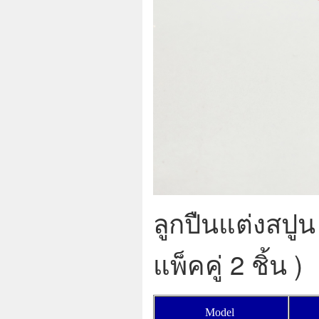
ลูกปืนแต่งสปู
แพ็คคู่ 2 ชิ้น )
Model