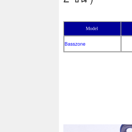
Model
Basszone