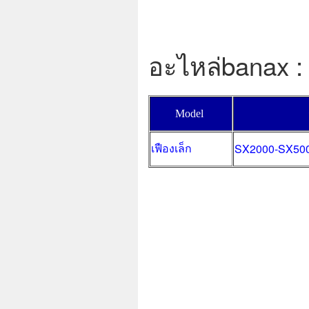
อะไหล่banax 
Model
เฟืองเล็ก
SX2000-SX50