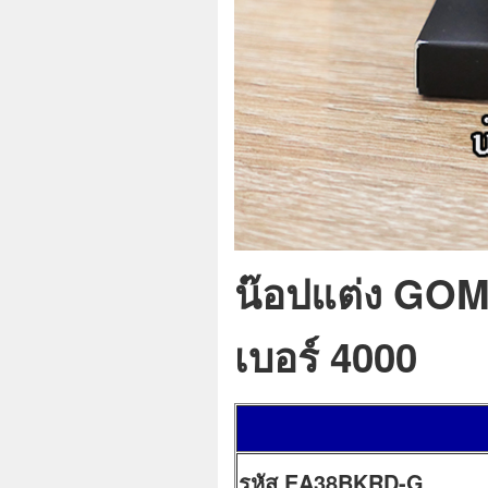
น๊อปแต่ง GOM
เบอร์ 4000
รหัส EA38BKRD-G