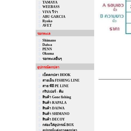
TAMAYA
WEEBASS
VIVA วีว่า
ABU GARCIA
Ryoko
AVET
รอกทะเล
Shimano
Daiwa
PENN
Okuma
รอกทะเลอื่นๆ
อุปกรณ์ตกปลา
เบ็ดตกปลา HOOK
สายเอ็น FISHING LINE
สาย พีอี PE LINE
กริปเปอร์ - คีม
สินค้า Gone fishing
สินค้า RAPALA
สินค้า DAIWA
สินค้า SHIMANO
สินค้า DECOY
กล่องใส่อุปกรณ์ BOX
อุปกรณ์แต่งกายตกปลา