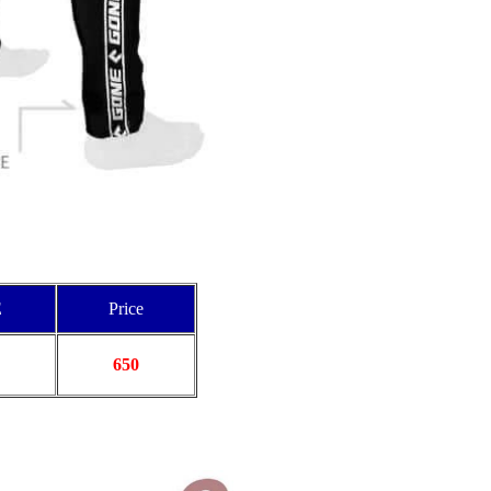
E
Price
650