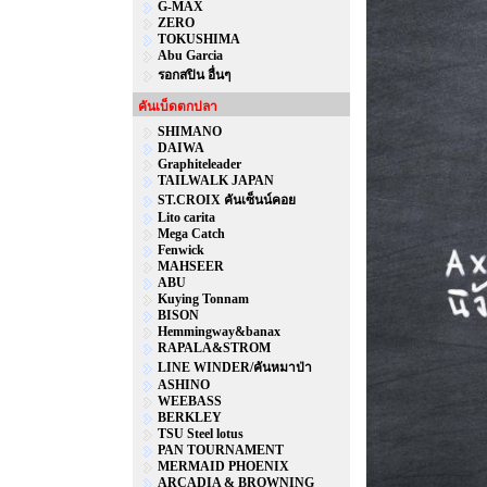
G-MAX
ZERO
TOKUSHIMA
Abu Garcia
รอกสปิน อื่นๆ
คันเบ็ดตกปลา
SHIMANO
DAIWA
Graphiteleader
TAILWALK JAPAN
ST.CROIX คันเซ็นน์คอย
Lito carita
Mega Catch
Fenwick
MAHSEER
ABU
Kuying Tonnam
BISON
Hemmingway&banax
RAPALA&STROM
LINE WINDER/คันหมาป่า
ASHINO
WEEBASS
BERKLEY
TSU Steel lotus
PAN TOURNAMENT
MERMAID PHOENIX
ARCADIA & BROWNING