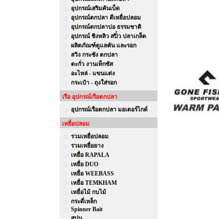
อุปกรณ์เสริมคันเบ็ด
อุปกรณ์ตกปลา ตีเหยื่อปลอม
อุปกรณ์ตกปลาบ่อ ธรรมชาติ
อุปกรณ์ ชิงหลิว สปิ๋ว ปลาเกล็ด
ผลิตภัณฑ์ดูแลคัน และรอก
สวิง กระชัง ตกปลา
ตะกั่ว งานเท็กซัส
อะไหล่ - แขนแต่ง
กระเป๋า - ถุงใส่รอก
เรือ อุปกรณ์เรือตกปลา
อุปกรณ์เรือตกปลา มอเตอร์ไกด์
เหยื่อปลอม
รวมเหยื่อปลอม
รวมเหยื่อยาง
เหยื่อ RAPALA
เหยื่อ DUO
เหยื่อ WEEBASS
เหยื่อ TEMKHAM
เหยื่อไม้ กบไม้
กระดี่เหล็ก
Spinner Bait
สปูน