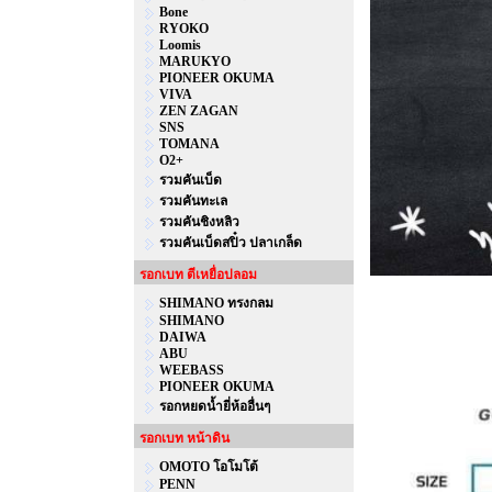
Bone
RYOKO
Loomis
MARUKYO
PIONEER OKUMA
VIVA
ZEN ZAGAN
SNS
TOMANA
O2+
รวมคันเบ็ด
รวมคันทะเล
รวมคันชิงหลิว
รวมคันเบ็ดสปิ๋ว ปลาเกล็ด
รอกเบท ตีเหยื่อปลอม
SHIMANO ทรงกลม
SHIMANO
DAIWA
ABU
WEEBASS
PIONEER OKUMA
รอกหยดน้ำยี่ห้ออื่นๆ
รอกเบท หน้าดิน
OMOTO โอโมโต้
PENN