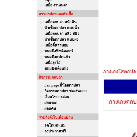
เหยื่อ งานทะเล
อาหารปลาและหัวเชื้อ
เหยื่อตกปลา หน้าดิน
หัวเชื้อตกปลา แบบน้ำ
เหยื่อตกปลา หลิว-สปิว
หัวเชื้อตกปลา แบบผง
เหยื่อตี๋คาวบอย
ขนมปังฟิชคิลเลอร์
ขนมปังแปดแก้ว
เหยื่อลุงโอ๋
ขนมปังเต็งหนึ่ง
กางเกงใสตกปลาก
กิจกรรมตกปลา
Fan page ตี๋น้อยตกปลา
กิจกรรมตกปลา ช่องYutube
เงื่อนไขการผ่อน
กางเกงตก
ผ่อนรอก
ผ่อนคัน
รวมลิงค์เว็บเพื่อนบ้าน
จดโดเมนเนม
ลงประกาศฟรี